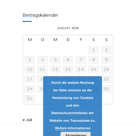
Beitragskalender
AUGUST 2026
M
D
M
D
F
S
S
1
2
3
4
5
6
7
8
9
10
11
12
13
14
15
16
17
18
19
20
21
22
23
Durch die weitere Nutzung
24
25
26
27
28
29
30
der Seite stimmst du der
Verwendung von Cookies
31
und den
Datenschutzrichtlinien der
« Juli
Website von Traumateam zu.
Weitere Informationen
Akzeptieren