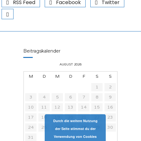
RSS Feed
Facebook
Twitter
Beitragskalender
AUGUST 2026
M
D
M
D
F
S
S
1
2
3
4
5
6
7
8
9
10
11
12
13
14
15
16
17
18
19
20
21
22
23
Durch die weitere Nutzung
24
25
26
27
28
29
30
der Seite stimmst du der
Verwendung von Cookies
31