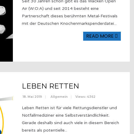
Seit 30 Jahren schon gibt es das Wacken Open
Air (W:O:A) und seit 2014 besteht eine
Partnerschaft dieses berühmten Metal-Festivals
mit der Deutschen Knochenmarkspenderdatei
...
READ MORE
LEBEN RETTEN
18. Mai 2019
|
Allgemein
|
Views: 4362
Leben Retten ist für viele Rettungsdienstler und
Notfallmediziner eine Selbstverständlichkeit.
Gerade deshalb sind auch viele in diesem Bereich
bereits als potentielle
...