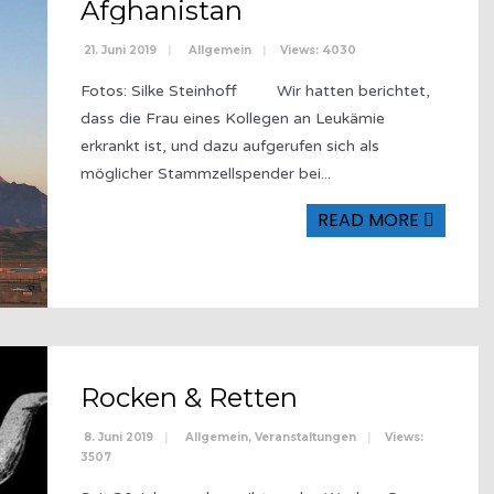
Afghanistan
21. Juni 2019
|
Allgemein
|
Views: 4030
Fotos: Silke Steinhoff Wir hatten berichtet,
dass die Frau eines Kollegen an Leukämie
erkrankt ist, und dazu aufgerufen sich als
möglicher Stammzellspender bei
...
READ MORE
Rocken & Retten
8. Juni 2019
|
Allgemein
,
Veranstaltungen
|
Views:
3507