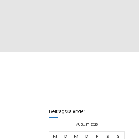
Beitragskalender
AUGUST 2026
M
D
M
D
F
S
S