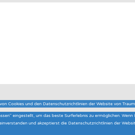
von Cookies und den Datenschutzrichtlinien der Website von Trau
lassen" eingestellt, um das beste Surferlebnis zu ermöglichen. Wen
t einverstanden und akzeptierst die Datenschutzrichtlinien der Web