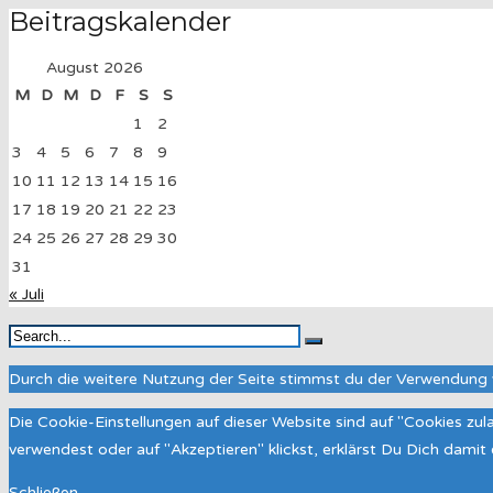
Beitragskalender
August 2026
M
D
M
D
F
S
S
1
2
3
4
5
6
7
8
9
10
11
12
13
14
15
16
17
18
19
20
21
22
23
24
25
26
27
28
29
30
31
« Juli
Durch die weitere Nutzung der Seite stimmst du der Verwendung 
Die Cookie-Einstellungen auf dieser Website sind auf "Cookies zu
verwendest oder auf "Akzeptieren" klickst, erklärst Du Dich dami
Schließen