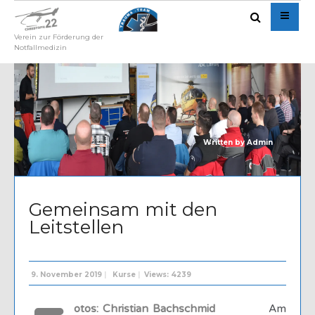
Verein zur Förderung der
Notfallmedizin
Written by
Admin
Gemeinsam mit den
Leitstellen
9. November 2019
|
Kurse
|
Views: 4239
otos: Christian Bachschmid
Am