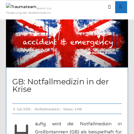
Verein zur
Förderung der Notfallmedizin
Written by
Admin
GB: Notfallmedizin in der
Krise
5. Juli 2015
|
Notfallmedizin
|
Views: 2416
äufig wird die Notfallmedizin in
Großbritannien (GB) als beispielhaft für