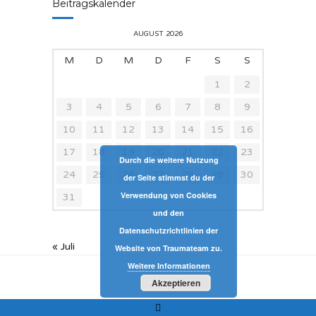
Beitragskalender
AUGUST 2026
M
D
M
D
F
S
S
1
2
3
4
5
6
7
8
9
10
11
12
13
14
15
16
17
18
19
20
21
22
23
Durch die weitere Nutzung
24
25
26
27
28
29
30
der Seite stimmst du der
Verwendung von Cookies
31
und den
Datenschutzrichtlinien der
« Juli
Website von Traumateam zu.
Weitere Informationen
Akzeptieren