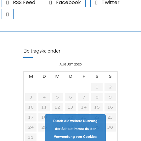
RSS Feed
Facebook
Twitter
Beitragskalender
AUGUST 2026
M
D
M
D
F
S
S
1
2
3
4
5
6
7
8
9
10
11
12
13
14
15
16
17
18
19
20
21
22
23
Durch die weitere Nutzung
24
25
26
27
28
29
30
der Seite stimmst du der
Verwendung von Cookies
31