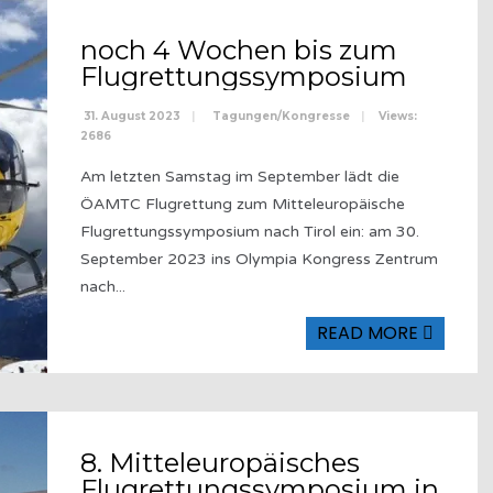
noch 4 Wochen bis zum
Flugrettungssymposium
31. August 2023
|
Tagungen/Kongresse
|
Views:
2686
Am letzten Samstag im September lädt die
ÖAMTC Flugrettung zum Mitteleuropäische
Flugrettungssymposium nach Tirol ein: am 30.
September 2023 ins Olympia Kongress Zentrum
nach
...
READ MORE
8. Mitteleuropäisches
Flugrettungssymposium in