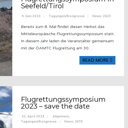
Seefeld/Tirol
11. Juni 2023
|
Tagungen/Kongresse
|
Views: 2623
Bereits zum 8. Mal findet diesen Herbst das
Mitteleuropäische Flugrettungssymposium statt.
In diesem Jahr laden die Veranstalter gemeinsam
mit der ÖAMTC Flugrettung am 30.
...
READ MORE
Flugrettungssymposium
2023 – save the date
22. April 2023
|
Allgemein
,
Tagungen/Kongresse
|
Views: 2579