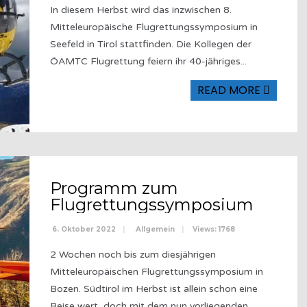
In diesem Herbst wird das inzwischen 8.
Mitteleuropäische Flugrettungssymposium in
Seefeld in Tirol stattfinden. Die Kollegen der
ÖAMTC Flugrettung feiern ihr 40-jähriges
...
READ MORE
Programm zum
Flugrettungssymposium
6. Oktober 2022
|
Allgemein
|
Views: 1768
2 Wochen noch bis zum diesjährigen
Mitteleuropäischen Flugrettungssymposium in
Bozen. Südtirol im Herbst ist allein schon eine
Reise wert, doch mit dem nun vorliegenden
...