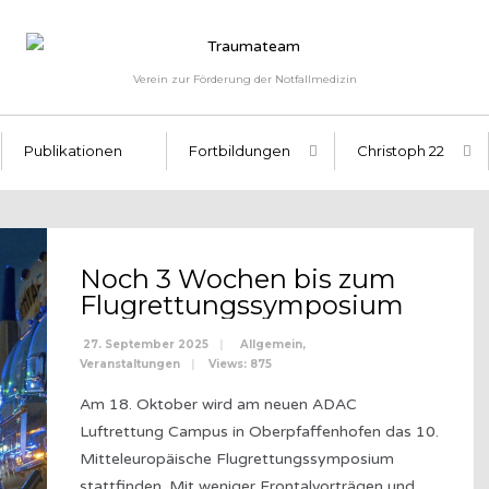
Verein zur Förderung der Notfallmedizin
Publikationen
Fortbildungen
Christoph 22
Noch 3 Wochen bis zum
Flugrettungssymposium
27. September 2025
|
Allgemein
,
Veranstaltungen
|
Views: 875
Am 18. Oktober wird am neuen ADAC
Luftrettung Campus in Oberpfaffenhofen das 10.
Mitteleuropäische Flugrettungssymposium
stattfinden. Mit weniger Frontalvorträgen und