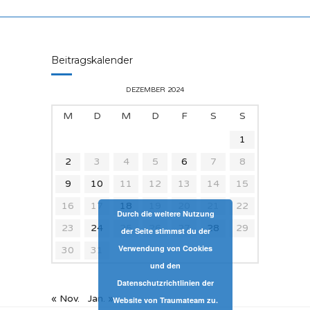
Beitragskalender
DEZEMBER 2024
M
D
M
D
F
S
S
1
2
3
4
5
6
7
8
9
10
11
12
13
14
15
16
17
18
19
20
21
22
Durch die weitere Nutzung
23
24
25
26
27
28
29
der Seite stimmst du der
Verwendung von Cookies
30
31
und den
Datenschutzrichtlinien der
« Nov.
Jan. »
Website von Traumateam zu.