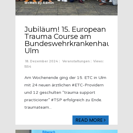
Written by
Admin
Jubiläum! 15. European
Trauma Course am
Bundeswehrkrankenhaus
Ulm
18. Dezember 2024
|
Veranstaltungen
|
Views:
1554
Am Wochenende ging der 15. ETC in Ulm
mit 24 neuen ärztlichen #ETC-Providern
und 12 geschulten “trauma support
practicioner” #TSP erfolgreich zu Ende.
traumateam
...
READ MORE