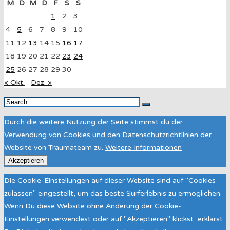
M
D
M
D
F
S
S
1
2
3
4
5
6
7
8
9
10
11
12
13
14
15
16
17
18
19
20
21
22
23
24
25
26
27
28
29
30
« Okt.
Dez. »
Durch die weitere Nutzung der Seite stimmst du der
Verwendung von Cookies und den Datenschutzrichtlinien der
Website von Traumateam zu.
Weitere Informationen
Akzeptieren
Die Cookie-Einstellungen auf dieser Website sind auf "Cookies
zulassen" eingestellt, um das beste Surferlebnis zu ermöglichen.
Wenn Du diese Website ohne Änderung der Cookie-
Einstellungen verwendest oder auf "Akzeptieren" klickst, erklärst