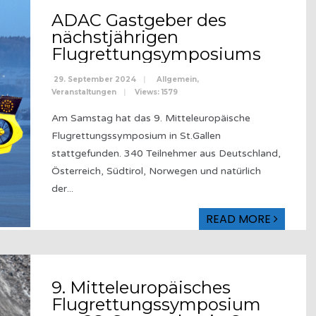
ADAC Gastgeber des
nächstjährigen
Flugrettungsymposiums
29. September 2024
|
Allgemein
,
Veranstaltungen
|
Views: 1579
Am Samstag hat das 9. Mitteleuropäische
Flugrettungssymposium in St.Gallen
stattgefunden. 340 Teilnehmer aus Deutschland,
Österreich, Südtirol, Norwegen und natürlich
der
...
READ MORE
9. Mitteleuropäisches
Flugrettungssymposium