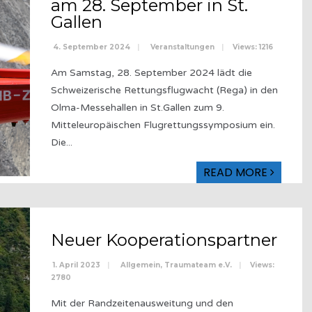
am 28. September in St.
Gallen
4. September 2024
|
Veranstaltungen
|
Views: 1216
Am Samstag, 28. September 2024 lädt die
Schweizerische Rettungsflugwacht (Rega) in den
Olma-Messehallen in St.Gallen zum 9.
Mitteleuropäischen Flugrettungssymposium ein.
Die
...
READ MORE
Neuer Kooperationspartner
1. April 2023
|
Allgemein
,
Traumateam e.V.
|
Views:
2780
Mit der Randzeitenausweitung und den